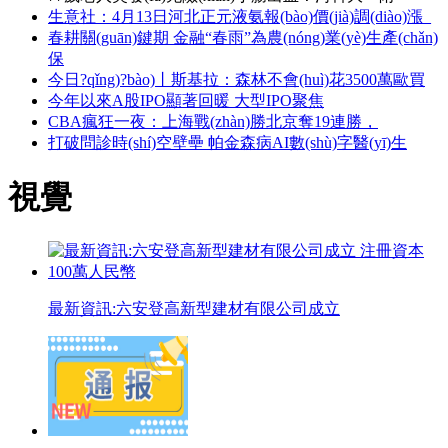
生意社：4月13日河北正元液氨報(bào)價(jià)調(diào)漲_
春耕關(guān)鍵期 金融“春雨”為農(nóng)業(yè)生產(chǎn)
保
今日?qǐng)?bào)丨斯基拉：森林不會(huì)花3500萬歐買
今年以來A股IPO顯著回暖 大型IPO聚焦
CBA瘋狂一夜：上海戰(zhàn)勝北京奪19連勝，
打破問診時(shí)空壁壘 帕金森病AI數(shù)字醫(yī)生
視覺
最新資訊:六安登高新型建材有限公司成立