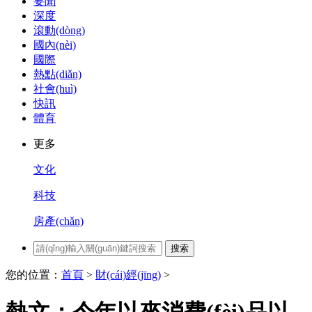
要聞
深度
滾動(dòng)
國內(nèi)
國際
熱點(diǎn)
社會(huì)
快訊
體育
更多
文化
科技
房產(chǎn)
搜索
您的位置：
首頁
>
財(cái)經(jīng)
>