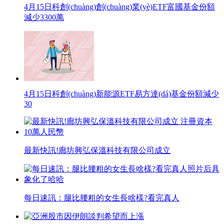
4月15日科創(chuàng)創(chuàng)業(yè)ETF富國基金份額
減少3300萬
4月15日科創(chuàng)新能源ETF易方達(dá)基金份額減少
30
最新快訊!廊坊興弘保溫科技有限公司成立
每日速訊：腿比腰粗的女生長啥樣?看完真人