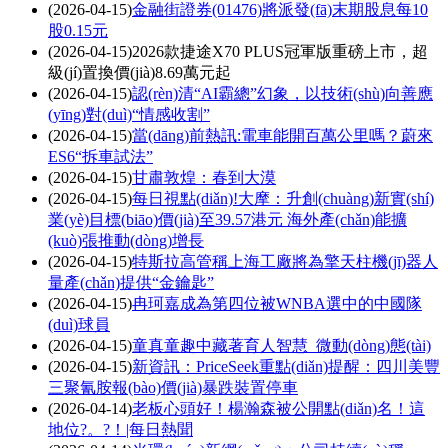
(2026-04-15)
金融街證券(01476)將派發(fā)末期股息每10
股0.15元
(2026-04-15)
2026款捷途X70 PLUS冠軍版重磅上市，超
級(jí)置換價(jià)8.69萬元起
(2026-04-15)
認(rèn)清“AI霸總”幻象，以技術(shù)向善應
(yīng)對(duì)“情感收割”
(2026-04-15)
當(dāng)前熱訊:電車能開百萬公里嗎？蔚來
ES6“拆車試法”
(2026-04-15)
甘肅敦煌：春到大漠
(2026-04-15)
每日視點(diǎn)!大摩：升創(chuàng)新實(shí)
業(yè)目標(biāo)價(jià)至39.57港元 海外產(chǎn)能擴
(kuò)張推動(dòng)增長
(2026-04-15)
特斯拉高管稱上海工廠將為擎天柱機(jī)器人
量產(chǎn)提供“金鑰匙”
(2026-04-15)
冉珂嘉成為第四位被WNBA選中的中國隊
(duì)球員
(2026-04-15)
童真童趣中藏著育人智慧_微動(dòng)態(tài)
(2026-04-15)
新資訊：PriceSeek重點(diǎn)提醒：四川美豐
三聚氰胺報(bào)價(jià)暴跌裝置停車
(2026-04-14)
老板心頭好！楊瀚森被公開點(diǎn)名！這
地位?。?！|每日熱聞