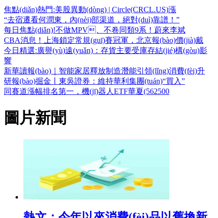
焦點(diǎn)熱門:美股異動(dòng) | Circle(CRCL.US)漲
“去宿遷看何潤東，內(nèi)部渠道，絕對(duì)靠譜！”
每日焦點(diǎn)!不做MPV、不卷同類9系！蔚來李斌
CBA消息！上海鎖定常規(guī)賽冠軍，北京報(bào)價(jià)戴
今日精選:廣譽(yù)遠(yuǎn)：存貨主要受庫存結(jié)構(gòu)影
響
新華讀報(bào)｜智能家居釋放制造潛能引領(lǐng)消費(fèi)升
研報(bào)掘金丨東吳證券：維持華利集團(tuán)“買入”
同賽道漲幅排名第一，機(jī)器人ETF華夏(562500
圖片新聞
熱文：今年以來消費(fèi)品以舊換新