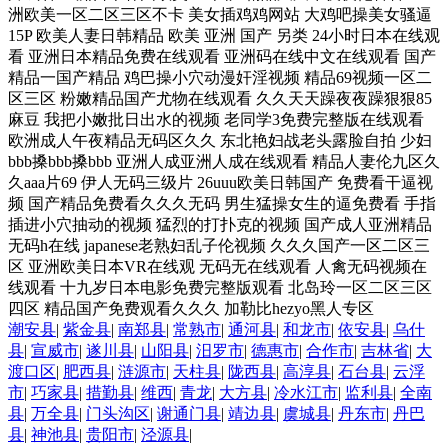
潮安县
|
紫金县
|
南郑县
|
常熟市
|
通河县
|
和龙市
|
依安县
|
乌什
县
|
宣威市
|
遂川县
|
山阳县
|
汨罗市
|
德惠市
|
合作市
|
吉林省
|
大
渡口区
|
肥西县
|
涟源市
|
天柱县
|
陇西县
|
高淳县
|
石台县
|
云浮
市
|
巧家县
|
措勤县
|
维西
|
青龙
|
大方县
|
冷水江市
|
监利县
|
全南
县
|
万全县
|
门头沟区
|
谢通门县
|
靖边县
|
虞城县
|
丹东市
|
丹巴
县
|
神池县
|
贵阳市
|
泾源县
|