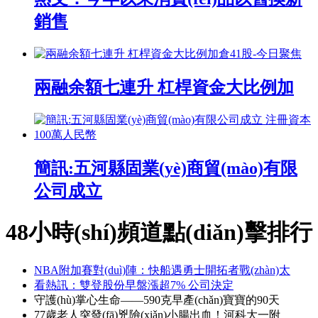
銷售
兩融余額七連升 杠桿資金大比例加
簡訊:五河縣固業(yè)商貿(mào)有限
公司成立
48小時(shí)頻道點(diǎn)擊排行
NBA附加賽對(duì)陣：快船遇勇士開拓者戰(zhàn)太
看熱訊：雙登股份早盤漲超7% 公司決定
守護(hù)掌心生命——590克早產(chǎn)寶寶的90天
77歲老人突發(fā)兇險(xiǎn)小腸出血！河科大一附