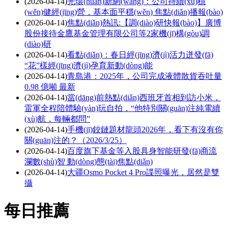
(2026-04-14)
光環(huán)新網(wǎng)：公司持續(xù)穩
(wěn)健經(jīng)營，基本面平穩(wěn) 焦點(diǎn)播報(bào)
(2026-04-14)
焦點(diǎn)熱訊:【調(diào)研快報(bào)】廣博
股份接待金鷹基金管理有限公司等2家機(jī)構(gòu)調
(diào)研
(2026-04-14)
看點(diǎn)：春日經(jīng)濟(jì)活力迸發(fā)
“花”樣經(jīng)濟(jì)孕育新動(dòng)能
(2026-04-14)
青島港：2025年，公司完成液體散貨吞吐量
0.98 億噸 最新
(2026-04-14)
當(dāng)前熱點(diǎn)西班牙首相到訪小米，
雷軍全程陪體驗(yàn)玩自拍，“他特別關(guān)注純電續
(xù)航，每輛都問”
(2026-04-14)
手機(jī)鉸鏈題材龍頭2026年，看下有沒有你
關(guān)注的？（2026/3/25）
(2026-04-14)
百度旗下基金等入股具身智能研發(fā)商流
瀾數(shù)智 動(dòng)態(tài)焦點(diǎn)
(2026-04-14)
大疆Osmo Pocket 4 Pro諜照曝光，居然是雙
攝
每日推薦