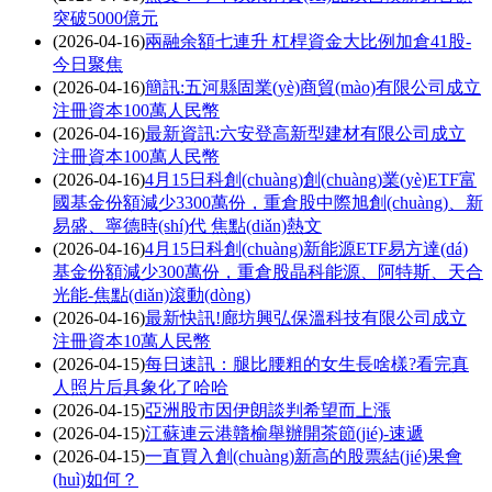
突破5000億元
(2026-04-16)
兩融余額七連升 杠桿資金大比例加倉41股-
今日聚焦
(2026-04-16)
簡訊:五河縣固業(yè)商貿(mào)有限公司成立
注冊資本100萬人民幣
(2026-04-16)
最新資訊:六安登高新型建材有限公司成立
注冊資本100萬人民幣
(2026-04-16)
4月15日科創(chuàng)創(chuàng)業(yè)ETF富
國基金份額減少3300萬份，重倉股中際旭創(chuàng)、新
易盛、寧德時(shí)代 焦點(diǎn)熱文
(2026-04-16)
4月15日科創(chuàng)新能源ETF易方達(dá)
基金份額減少300萬份，重倉股晶科能源、阿特斯、天合
光能-焦點(diǎn)滾動(dòng)
(2026-04-16)
最新快訊!廊坊興弘保溫科技有限公司成立
注冊資本10萬人民幣
(2026-04-15)
每日速訊：腿比腰粗的女生長啥樣?看完真
人照片后具象化了哈哈
(2026-04-15)
亞洲股市因伊朗談判希望而上漲
(2026-04-15)
江蘇連云港贛榆舉辦開茶節(jié)-速遞
(2026-04-15)
一直買入創(chuàng)新高的股票結(jié)果會
(huì)如何？