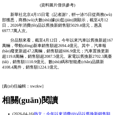
(資料圖片僅供參考)
新華社北京4月15日電（記者謝?，帲┯浾?5日從商務(wù)
部獲悉，商務(wù)大數(shù)據(jù)監(jiān)測顯示，截至4月12
日，2026年消費(fèi)品以舊換新銷售額5029.4億元，惠及
6977.7萬人次。
分品類來看，截至4月12日，今年以來汽車以舊換新超167
萬輛，帶動(dòng)新車銷售額超2694.4億元。其中，汽車報
(bào)廢更新超47.2萬輛，銷售額超606.9億元；汽車置換更新
超119.8萬輛，銷售額超2087.5億元。家電以舊換新2702.3萬臺
(tái)，銷售額1110.9億元。數(shù)碼和智能產(chǎn)品購新
4108.4萬件，銷售額1224.1億元。
關(guān)鍵詞：
[責(zé)任編輯：xwzkw]
相關(guān)閱讀
(2026-04-16)
熱文：今年以來消費(fèi)品以舊換新銷售額