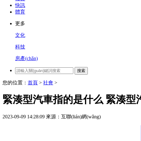
快訊
體育
更多
文化
科技
房產(chǎn)
搜索
您的位置：
首頁
>
社會
>
緊湊型汽車指的是什么 緊湊型
2023-09-09 14:28:09
來源：互聯(lián)網(wǎng)