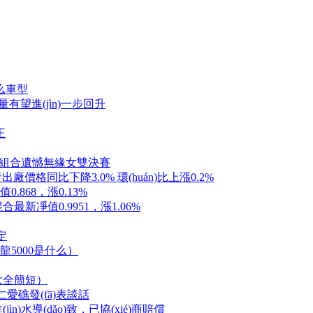
么車型
有望進(jìn)一步回升
王
新海峽組合遺憾無緣女雙決賽
)者出廠價格同比下降3.0% 環(huán)比上漲0.2%
68，漲0.13%
0.9951，漲1.06%
定
巴龍5000是什么）
大全簡短）
愛礁發(fā)表談話
導(dǎo)致，已協(xié)商賠償