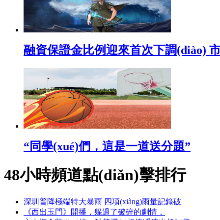
融資保證金比例迎來首次下調(diào) 
“同學(xué)們，這是一道送分題”
48小時頻道點(diǎn)擊排行
深圳普降極端特大暴雨 四項(xiàng)雨量記錄破
《西出玉門》開播，躲過了破碎的劇情，