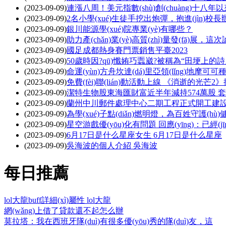
(2023-09-09)
連漲八周！美元指數(shù)創(chuàng)十八
(2023-09-09)
2名小學(xué)生徒手挖出炮彈，抱進(jìn)校
(2023-09-09)
銀川能源學(xué)院專業(yè)有哪些？
(2023-09-09)
助力產(chǎn)業(yè)高質(zhì)量發(fā)展
(2023-09-09)
國足成都熱身賽門票銷售平臺2023
(2023-09-09)
50歲時因?qū)懺姷巧蠠崴?被稱為“田埂上
(2023-09-09)
命運(yùn)方舟坎達(dá)里亞領(lǐng)地摩
(2023-09-09)
免費(fèi)聯(lián)動活動上線 《消逝的光芒
(2023-09-09)
潔特生物股東海匯財富近半年減持574萬股 套現(xi
(2023-09-09)
蘭州中川郵件處理中心二期工程正式開工建設(shè
(2023-09-09)
為學(xué)子點(diǎn)燃明燈，為百姓守護(hù)
(2023-09-09)
星空游戲優(yōu)化有問題 回應(yīng)：已經(jīng
(2023-09-09)
6月17日是什么星座女生 6月17日是什么星座
(2023-09-09)
吳海波的個人介紹 吳海波
每日推薦
lol大龍buff詳細(xì)屬性 lol大龍
網(wǎng)上借了貸款還不起怎么辦
莫拉塔：我在西班牙隊(duì)有很多優(yōu)秀的隊(duì)友，這