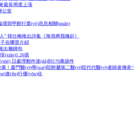
年以來最長周度上漲
長辦公室
，這次論壇與甲醇行業(yè)息息相關(guān)
的詩人” 韓仕梅推出詩集《海浪將我擁起》
可可種子在哪里介紹
2》推出捆綁包
àn)1.26億
) 日處理郵件達(dá)到170萬袋件
健康！廈門醫(yī)學(xué)院附屬第二醫(yī)院代代醫(yī)者師者傳
)進(jìn)行優(yōu)化