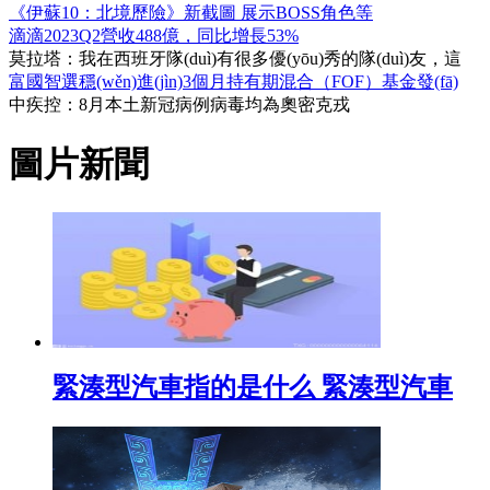
《伊蘇10：北境歷險》新截圖 展示BOSS角色等
滴滴2023Q2營收488億，同比增長53%
莫拉塔：我在西班牙隊(duì)有很多優(yōu)秀的隊(duì)友，這
富國智選穩(wěn)進(jìn)3個月持有期混合（FOF）基金發(fā)
中疾控：8月本土新冠病例病毒均為奧密克戎
圖片新聞
緊湊型汽車指的是什么 緊湊型汽車