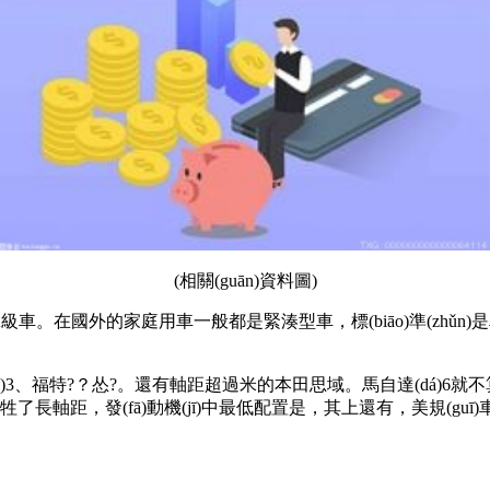
(相關(guān)資料圖)
就是A級車。在國外的家庭用車一般都是緊湊型車，標(biāo)準(
dá)3、福特?？怂?。還有軸距超過米的本田思域。馬自達(dá)
軸距，發(fā)動機(jī)中最低配置是，其上還有，美規(guī)車?