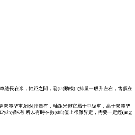
zhǔn)是車總長在米，軸距之間，發(fā)動機(jī)排量一般升左右，售價在
6就不算緊湊型車,雖然排量有，軸距米但它屬于中級車，高于緊湊型
yán)镞€有.所以有時在數(shù)值上很難界定，需要一定經(jīng)