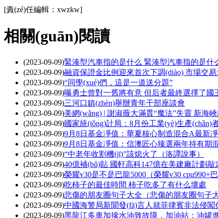
[責(zé)任編輯：xwzkw]
相關(guān)閱讀
(2023-09-09)
緊湊型汽車指的是什么 緊湊型汽車指的是什
(2023-09-09)
融資保證金比例迎來首次下調(diào) 市場交易量
(2023-09-09)
“同學(xué)們，這是一道送分題”
(2023-09-09)
曝勇士曾對一舊將有意 但后者最終選擇了國
(2023-09-09)
三河口鎮(zhèn)舉辦青年干部座談會
(2023-09-09)
美網(wǎng) | 謝淑薇大滿貫“魔法”失靈 
(2023-09-09)
國家統(tǒng)計局：8月份工業(yè)生產(chǎn
(2023-09-09)
9月8日基金凈值：華夏核心制造混合A最新凈值0.8
(2023-09-09)
9月8日基金凈值：信澳匠心臻選兩年持有期混合最新凈值
(2023-09-09)
“中老年收割機(jī)”該熄火了（洛譚說事）
(2023-09-09)
40億補(bǔ)貼 國軒高科147億在美建廠計劃敲
(2023-09-09)
榮耀v30是不是巴龍5000（榮耀v30 cpu990+
(2023-09-09)
吃柿子的最佳時間 柿子吃多了有什么壞處
(2023-09-09)
悲傷的朋友圈句子大全（悲傷的朋友圈句子
(2023-09-09)
中國海警局新聞發(fā)言人就菲律賓非法侵闖仁
(2023-09-09)
黑龍江多車加摻水油致故障，加油站：油罐進(jìn)水