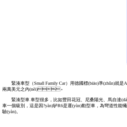
緊湊車型（Small Family Car）用德國標(biāo)準(zhǔn)
兩萬美元之內(nèi)。
緊湊型車 車型很多，比如豐田花冠、尼桑陽光、馬自達(
車一個級別，這是因?yàn)轳R6是運(yùn)動型車，為彎道性能犧牲了長
驗(yàn)。
關(guān)鍵詞：