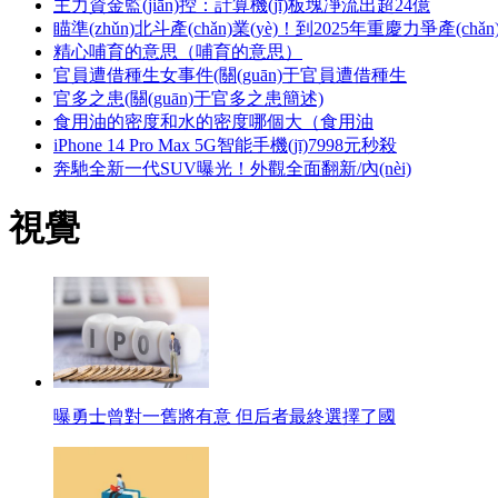
主力資金監(jiān)控：計算機(jī)板塊凈流出超24億
瞄準(zhǔn)北斗產(chǎn)業(yè)！到2025年重慶力爭產(chǎn)
精心哺育的意思（哺育的意思）
官員遭借種生女事件(關(guān)于官員遭借種生
官多之患(關(guān)于官多之患簡述)
食用油的密度和水的密度哪個大（食用油
iPhone 14 Pro Max 5G智能手機(jī)7998元秒殺
奔馳全新一代SUV曝光！外觀全面翻新/內(nèi)
視覺
曝勇士曾對一舊將有意 但后者最終選擇了國