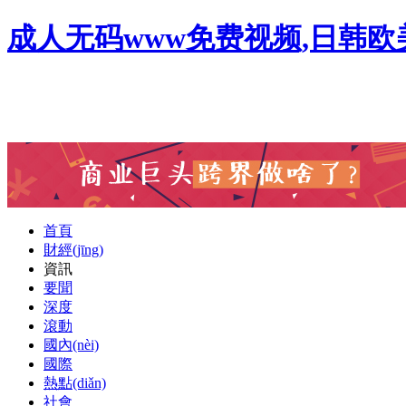
成人无码www免费视频,日韩
首頁
財經(jīng)
資訊
要聞
深度
滾動
國內(nèi)
國際
熱點(diǎn)
社會