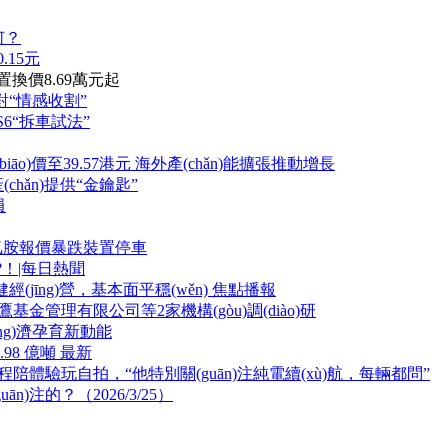
？
.15元
置換價8.69萬元起
g)對“情感收割”
S6“拆車試法”
biāo)價至39.57港元 海外產(chǎn)能擴張推動增長
hǎn)提供“金鑰匙”
員
聚氰胺報價暴跌裝置停車
。?！|每日熱聞
)健經(jīng)營，基本面平穩(wěn) 焦點播報
基金管理有限公司等2家機構(gòu)調(diào)研
jīng)濟孕育新動能
98 億噸 最新
體驗玩自拍，“他特別關(guān)注純電續(xù)航，每輛都問”
的？（2026/3/25）