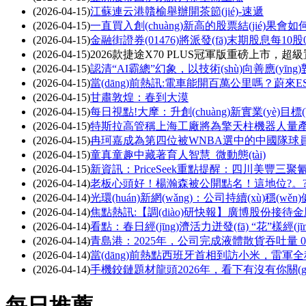
(2026-04-15)
江蘇連云港贛榆舉辦開茶節(jié)-速遞
(2026-04-15)
一直買入創(chuàng)新高的股票結(jié)果會如何
(2026-04-15)
金融街證券(01476)將派發(fā)末期股息每10股0
(2026-04-15)
2026款捷途X70 PLUS冠軍版重磅上市，超級
(2026-04-15)
認清“AI霸總”幻象，以技術(shù)向善應(yīn
(2026-04-15)
當(dāng)前熱訊:電車能開百萬公里嗎？蔚來E
(2026-04-15)
甘肅敦煌：春到大漠
(2026-04-15)
每日視點!大摩：升創(chuàng)新實業(yè)目標(
(2026-04-15)
特斯拉高管稱上海工廠將為擎天柱機器人量產(c
(2026-04-15)
冉珂嘉成為第四位被WNBA選中的中國隊球
(2026-04-15)
童真童趣中藏著育人智慧_微動態(tài)
(2026-04-15)
新資訊：PriceSeek重點提醒：四川美豐三
(2026-04-14)
老板心頭好！楊瀚森被公開點名！這地位?
(2026-04-14)
光環(huán)新網(wǎng)：公司持續(xù)穩(wěn
(2026-04-14)
焦點熱訊:【調(diào)研快報】廣博股份接待金鷹
(2026-04-14)
看點：春日經(jīng)濟活力迸發(fā) “花”樣經(
(2026-04-14)
青島港：2025年，公司完成液體散貨吞吐量 0.
(2026-04-14)
當(dāng)前熱點西班牙首相到訪小米，雷軍全程陪
(2026-04-14)
手機鉸鏈題材龍頭2026年，看下有沒有你關(guān)注