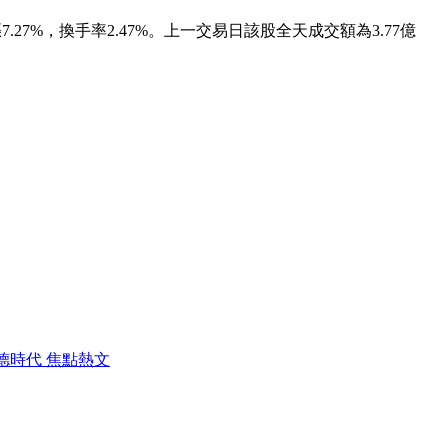
股價上漲7.27%，換手率2.47%。上一交易日該股全天成交額為3.77億
、寧德時代 焦點熱文