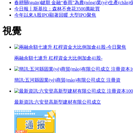
春耕關(guān)鍵期 金融“春雨”為農(nóng)業(yè)生產(chǎn)
今日報丨斯基拉：森林不會花3500萬歐買
今年以來A股IPO顯著回暖 大型IPO聚焦
視覺
兩融余額七連升 杠桿資金大比例加倉41股-
簡訊:五河縣固業(yè)商貿(mào)有限公司成立 注冊資
最新資訊:六安登高新型建材有限公司成立