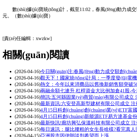
數(shù)據(jù)寶統(tǒng)計，截至11:02，春風(fēng
元。（數(shù)據(jù)寶）
關(guān)鍵詞：
財經(jīng)頻道
財經(jīng)資訊
[責(zé)任編輯：xwzkw]
相關(guān)閱讀
(2026-04-16)
今日關(guān)注:春風(fēng)動力成交額創(chu
(2026-04-16)
觀天下！國家統(tǒng)計局：一季度發(fā)電機
(2026-04-16)
熱文：今年以來消費品以舊換新銷售額突破50
(2026-04-16)
兩融余額七連升 杠桿資金大比例加倉41股-
(2026-04-16)
簡訊:五河縣固業(yè)商貿(mào)有限公司成立
(2026-04-16)
最新資訊:六安登高新型建材有限公司成立 注
(2026-04-16)
4月15日科創(chuàng)創(chuàng)業(yè)
(2026-04-16)
4月15日科創(chuàng)新能源ETF易方達基
(2026-04-16)
最新快訊!廊坊興弘保溫科技有限公司成立 注
(2026-04-15)
每日速訊：腿比腰粗的女生長啥樣?看完真人
(2026-04-15)
亞洲股市因伊朗談判希望而上漲