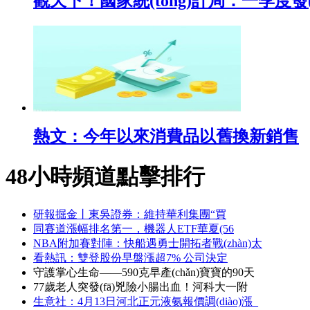
觀天下！國家統(tǒng)計局：一季度發(
熱文：今年以來消費品以舊換新銷售
48小時頻道點擊排行
研報掘金丨東吳證券：維持華利集團“買
同賽道漲幅排名第一，機器人ETF華夏(56
NBA附加賽對陣：快船遇勇士開拓者戰(zhàn)太
看熱訊：雙登股份早盤漲超7% 公司決定
守護掌心生命——590克早產(chǎn)寶寶的90天
77歲老人突發(fā)兇險小腸出血！河科大一附
生意社：4月13日河北正元液氨報價調(diào)漲_