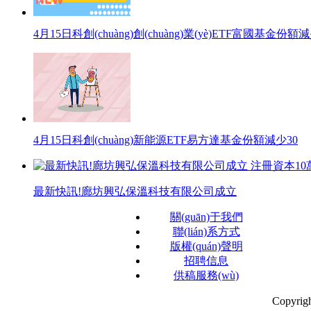
4月15日科創(chuàng)創(chuàng)業(yè)ETF富國基金份額
4月15日科創(chuàng)新能源ETF易方達基金份額減少30
最新快訊!廊坊興弘保溫科技有限公司成立
關(guān)于我們
聯(lián)系方式
版權(quán)聲明
招聘信息
供稿服務(wù)
Copyrig