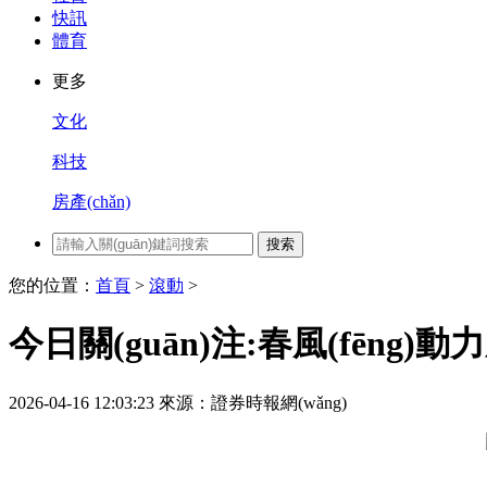
快訊
體育
更多
文化
科技
房產(chǎn)
搜索
您的位置：
首頁
>
滾動
>
今日關(guān)注:春風(fēng)動
2026-04-16 12:03:23
來源：證券時報網(wǎng)