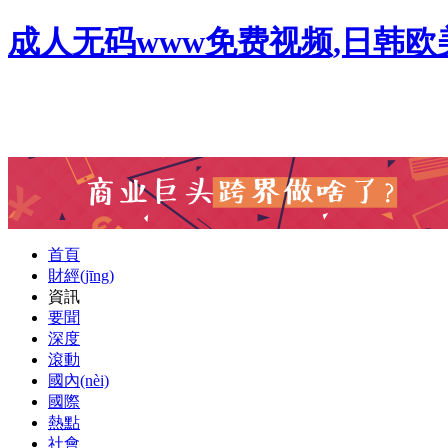
成人无码www免费视频,日韩
首頁
財經(jīng)
資訊
要聞
深度
滾動
國內(nèi)
國際
熱點
社會