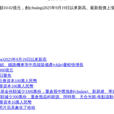
)動力成交額10.02億元，創(chuàng)2025年9月19日以來新高。最新
àng)2025年9月19日以來新高
組、鐵路機車等中高端裝備產(chǎn)量較快增長
00億元
今日聚焦
 注冊資本100萬人民幣
冊資本100萬人民幣
ETF富國基金份額減少3300萬份，重倉股中際旭創(chuàng)、新易盛
金份額減少300萬份，重倉股晶科能源、阿特斯、天合光能-焦點滾動
冊資本10萬人民幣
照片后具象化了哈哈