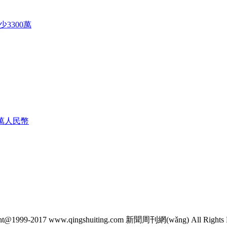
減少3300萬
ht@1999-2017 www.qingshuiting.com 新聞周刊網(wǎng) All Rights 