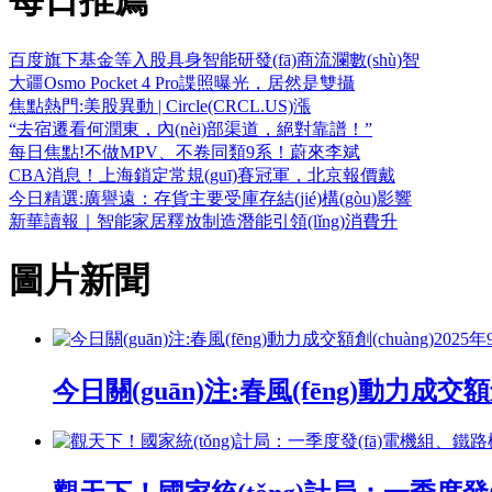
每日推薦
百度旗下基金等入股具身智能研發(fā)商流瀾數(shù)智
大疆Osmo Pocket 4 Pro諜照曝光，居然是雙攝
焦點熱門:美股異動 | Circle(CRCL.US)漲
“去宿遷看何潤東，內(nèi)部渠道，絕對靠譜！”
每日焦點!不做MPV、不卷同類9系！蔚來李斌
CBA消息！上海鎖定常規(guī)賽冠軍，北京報價戴
今日精選:廣譽遠：存貨主要受庫存結(jié)構(gòu)影響
新華讀報｜智能家居釋放制造潛能引領(lǐng)消費升
圖片新聞
今日關(guān)注:春風(fēng)動力成交額創(