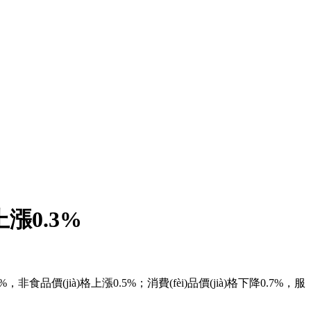
上漲0.3%
，非食品價(jià)格上漲0.5%；消費(fèi)品價(jià)格下降0.7%，服