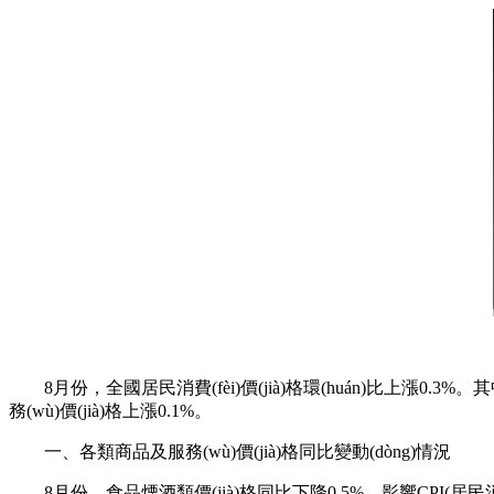
8月份，全國居民消費(fèi)價(jià)格環(huán)比上漲0.3%。其中，
務(wù)價(jià)格上漲0.1%。
一、各類商品及服務(wù)價(jià)格同比變動(dòng)情況
8月份，食品煙酒類價(jià)格同比下降0.5%，影響CPI(居民消費(f