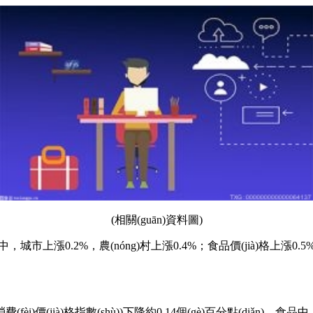
(相關(guān)資料圖)
城市上漲0.2%，農(nóng)村上漲0.4%；食品價(jià)格上漲0.5%，
èi)價(jià)格指數(shù))下降約0.14個(gè)百分點(diǎn)。食品