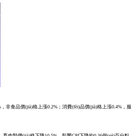
非食品價(jià)格上漲0.2%；消費(fèi)品價(jià)格上漲0.4%，服
中，畜肉類價(jià)格下降10.5%，影響CPI下降約0.36個(gè)百分點