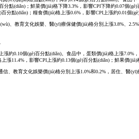
百分點(diǎn)；鮮菜價(jià)格下降3.3%，影響CPI下降約0.07個(gè)
(gè)百分點(diǎn)；糧食價(jià)格上漲0.6%，影響CPI上漲約0.01個(
、教育文化娛樂、醫(yī)療保健價(jià)格分別上漲3.8%、2.5%和1.
況
上漲約0.10個(gè)百分點(diǎn)。食品中，蛋類價(jià)格上漲7.0%
上漲11.4%，影響CPI上漲約0.13個(gè)百分點(diǎn)；鮮果價(jià
、教育文化娛樂價(jià)格分別上漲1.0%和0.2%，居住、醫(yī
。