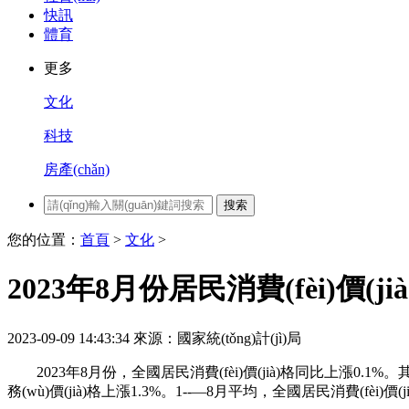
快訊
體育
更多
文化
科技
房產(chǎn)
搜索
您的位置：
首頁
>
文化
>
2023年8月份居民消費(fèi)價(j
2023-09-09 14:43:34
來源：國家統(tǒng)計(jì)局
2023年8月份，全國居民消費(fèi)價(jià)格同比上漲0.1%。其
務(wù)價(jià)格上漲1.3%。1--—8月平均，全國居民消費(fèi)價