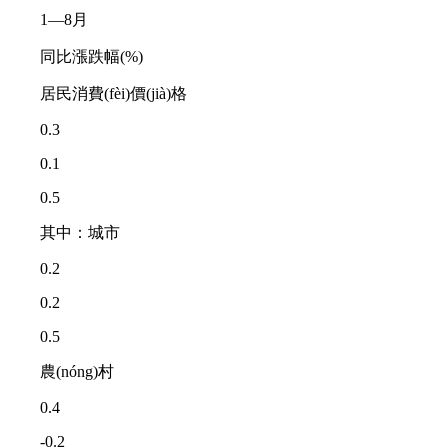
1—8月
同比漲跌幅(%)
居民消費(fèi)價(jià)格
0.3
0.1
0.5
其中：城市
0.2
0.2
0.5
農(nóng)村
0.4
-0.2