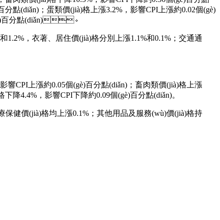
百分點(diǎn)；蛋類價(jià)格上漲3.2%，影響CPI上漲約0.02個(gè)
gè)百分點(diǎn)。
2%，衣著、居住價(jià)格分別上漲1.1%和0.1%；交通通
，影響CPI上漲約0.05個(gè)百分點(diǎn)；畜肉類價(jià)格上漲
)格下降4.4%，影響CPI下降約0.09個(gè)百分點(diǎn)。
)療保健價(jià)格均上漲0.1%；其他用品及服務(wù)價(jià)格持