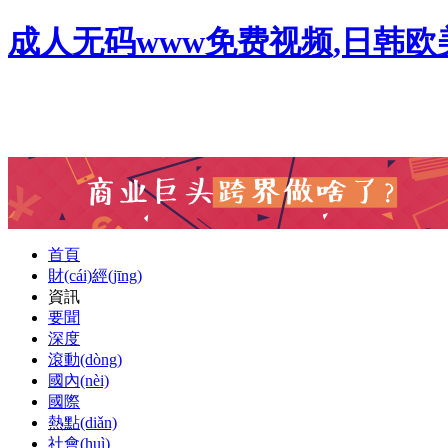
成人无码www免费视频,日韩
首頁
財(cái)經(jīng)
資訊
要聞
深度
滾動(dòng)
國內(nèi)
國際
熱點(diǎn)
社會(huì)