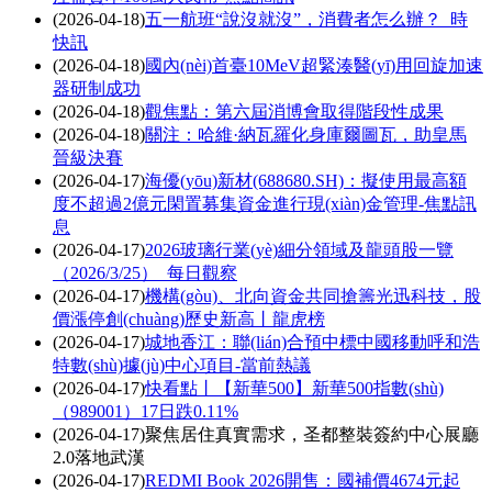
(2026-04-18)
五一航班“說沒就沒”，消費者怎么辦？_時
快訊
(2026-04-18)
國內(nèi)首臺10MeV超緊湊醫(yī)用回旋加速
器研制成功
(2026-04-18)
觀焦點：第六屆消博會取得階段性成果
(2026-04-18)
關注：哈維·納瓦羅化身庫爾圖瓦，助皇馬
晉級決賽
(2026-04-17)
海優(yōu)新材(688680.SH)：擬使用最高額
度不超過2億元閑置募集資金進行現(xiàn)金管理-焦點訊
息
(2026-04-17)
2026玻璃行業(yè)細分領域及龍頭股一覽
（2026/3/25）_每日觀察
(2026-04-17)
機構(gòu)、北向資金共同搶籌光迅科技，股
價漲停創(chuàng)歷史新高丨龍虎榜
(2026-04-17)
城地香江：聯(lián)合預中標中國移動呼和浩
特數(shù)據(jù)中心項目-當前熱議
(2026-04-17)
快看點丨【新華500】新華500指數(shù)
（989001）17日跌0.11%
(2026-04-17)
聚焦居住真實需求，圣都整裝簽約中心展廳
2.0落地武漢
(2026-04-17)
REDMI Book 2026開售：國補價4674元起