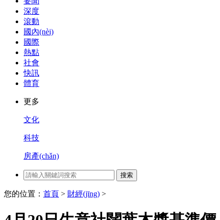
要聞
深度
滾動
國內(nèi)
國際
熱點
社會
快訊
體育
更多
文化
科技
房產(chǎn)
搜索
您的位置：
首頁
>
財經(jīng)
>