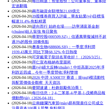
(2026-04-20)
每日精選：智度股份：公司董事長、董事陸
宏達辭職
(2026-04-20)
兩市融資余額增加21.69億元
(2026-04-20)
39股獲券商買入評級，華友鈷業(yè)目標漲
幅達31.4%-焦點精選
(2026-04-20)
逆向而行 始終在場——訪寧涌富基金創
(chuàng)始人翁強 每日聚焦
(2026-04-19)
華塑控股(000509.SZ)：信通萬華擬減持不超
過3%的股份 頭條焦點
(2026-04-19)
奧泰生物(688606.SH)：一季度凈利潤
1939.43萬元 同比下降68.32% 今日熱搜
(2026-04-19)
可穿戴電子龍頭名單收好！（2026/3/25）
(2026-04-19)
拜仁宣布格納布里噩耗
(2026-04-18)
業(yè)績大反轉(zhuǎn)！中炬高新2025年凈
利跌近四成，今年一季度營收凈利雙增
(2026-04-18)
2026 中證 A500ETF 賽道：規(guī)模流動性
與配置價值全觀察_天天資訊
(2026-04-18)
要聞速遞：杜鋒鼓勵焦泊喬！
(2026-04-18)
每日信息：2,4-二苯基-4-甲基-1-戊烯商品報
價動態(tài)（2026-04-18）
(2026-04-18)
云南錢瀾汽車貿(mào)易有限責任公司成立
注冊資本100萬人民幣 焦點簡訊