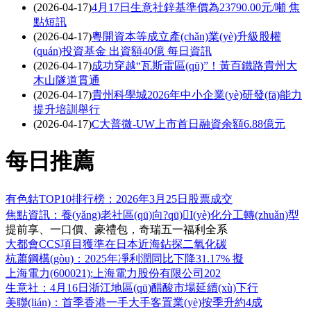
(2026-04-17)
4月17日生意社鋅基準價為23790.00元/噸 焦
點短訊
(2026-04-17)
粵開資本等成立產(chǎn)業(yè)升級股權
(quán)投資基金 出資額40億 每日資訊
(2026-04-17)
成功穿越“瓦斯雷區(qū)”！黃百鐵路貴州大
木山隧道貫通
(2026-04-17)
貴州科學城2026年中小企業(yè)研發(fā)能力
提升培訓舉行
(2026-04-17)
C大普微-UW上市首日融資余額6.88億元
每日推薦
有色鈷TOP10排行榜：2026年3月25日股票成交
焦點資訊：養(yǎng)老社區(qū)向?qū)I(yè)化分工轉(zhuǎn)型
提前享、一口價、豪禮包，奇瑞五一福利全系
大都會CCS項目獲準在日本近海鉆探二氧化碳
杭蕭鋼構(gòu)：2025年凈利潤同比下降31.17% 擬
上海電力(600021):上海電力股份有限公司202
生意社：4月16日浙江地區(qū)醋酸市場延續(xù)下行
美聯(lián)：首季香港一手大手客置業(yè)按季升約4成