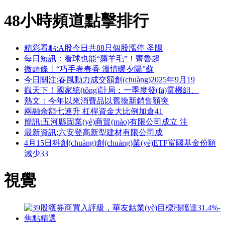
48小時頻道點擊排行
精彩看點:A股今日共88只個股漲停 圣陽
每日短訊：看球也能“薅羊毛”！齊魯超
微頭條丨“巧手卷春香 溫情暖夕陽”蘇
今日關注:春風動力成交額創(chuàng)2025年9月19
觀天下！國家統(tǒng)計局：一季度發(fā)電機組、
熱文：今年以來消費品以舊換新銷售額突
兩融余額七連升 杠桿資金大比例加倉41
簡訊:五河縣固業(yè)商貿(mào)有限公司成立 注
最新資訊:六安登高新型建材有限公司成
4月15日科創(chuàng)創(chuàng)業(yè)ETF富國基金份額
減少33
視覺