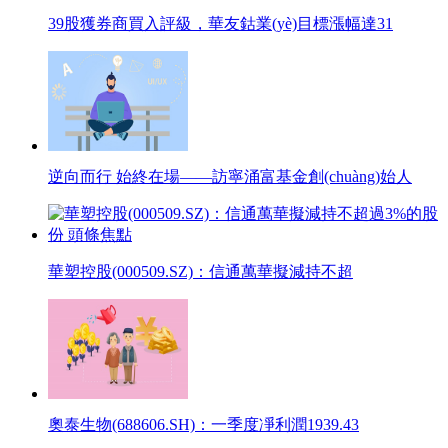
39股獲券商買入評級，華友鈷業(yè)目標漲幅達31
逆向而行 始終在場——訪寧涌富基金創(chuàng)始人
華塑控股(000509.SZ)：信通萬華擬減持不超
奧泰生物(688606.SH)：一季度凈利潤1939.43