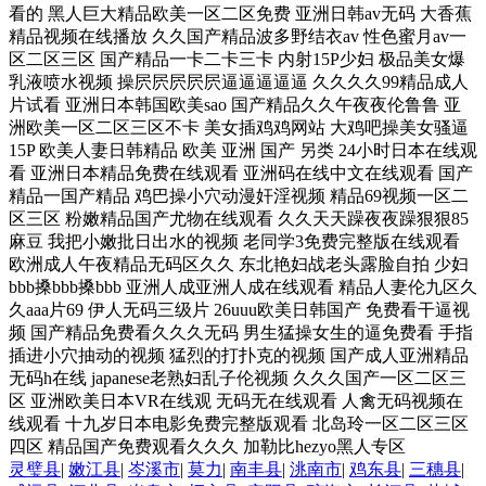
灵璧县
|
嫩江县
|
岑溪市
|
莫力
|
南丰县
|
洮南市
|
鸡东县
|
三穗县
|